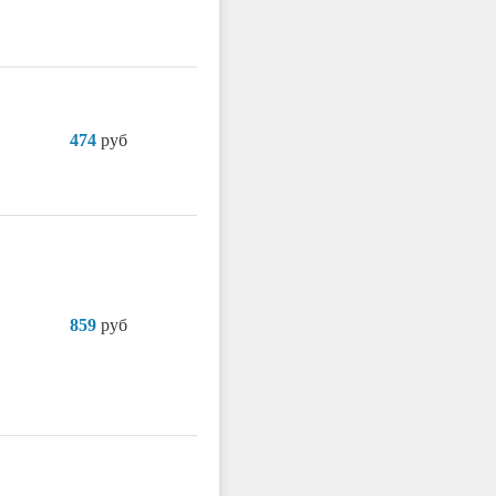
474
руб
859
руб