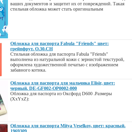
ваших документов и защитит их от повреждений. Такая
стильная обложка может стать оригинальным
Обложка для паспорта Fabula "Friends" цвет:
грейпфрут. O.30.CH
Стильная обложка для паспорта Fabula "Friends"
выполнена из натуральной кожи с зернистой текстурой,
оформлена художественной печатью с изображением
забавного котика.
Обложка для паспорта для мальчика Elisir, цвет:
черный. DE-GF002-OP0002-000
Обложка для паспорта из Оксфорд D600 .Размеры
(XxYxZ):
Обложка для паспорта Mitya Veselkov, цвет: красный.
1969309