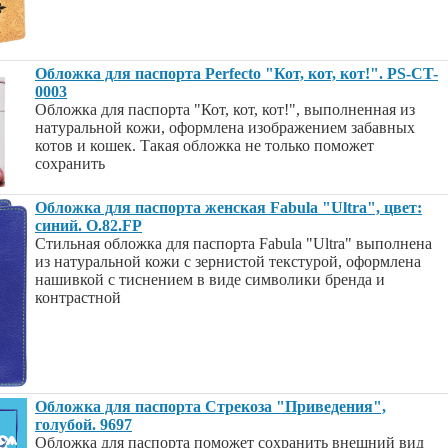
Обложка для паспорта Perfecto "Кот, кот, кот!". PS-CT-
0003
Обложка для паспорта "Кот, кот, кот!", выполненная из
натуральной кожи, оформлена изображением забавных
котов и кошек. Такая обложка не только поможет
сохранить
Обложка для паспорта женская Fabula "Ultra", цвет:
синий. O.82.FP
Стильная обложка для паспорта Fabula "Ultra" выполнена
из натуральной кожи с зернистой текстурой, оформлена
нашивкой с тиснением в виде символики бренда и
контрастной
Обложка для паспорта Стрекоза "Приведения",
голубой. 9697
Обложка для паспорта поможет сохранить внешний вид