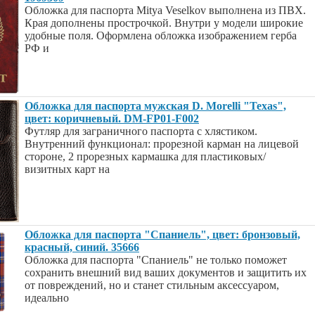
Обложка для паспорта Mitya Veselkov выполнена из ПВХ.
Края дополнены прострочкой. Внутри у модели широкие
удобные поля. Оформлена обложка изображением герба
РФ и
Обложка для паспорта мужская D. Morelli "Texas",
цвет: коричневый. DM-FP01-F002
Футляр для заграничного паспорта с хлястиком.
Внутренний функционал: прорезной карман на лицевой
стороне, 2 прорезных кармашка для пластиковых/
визитных карт на
Обложка для паспорта "Спаниель", цвет: бронзовый,
красный, синий. 35666
Обложка для паспорта "Спаниель" не только поможет
сохранить внешний вид ваших документов и защитить их
от повреждений, но и станет стильным аксессуаром,
идеально