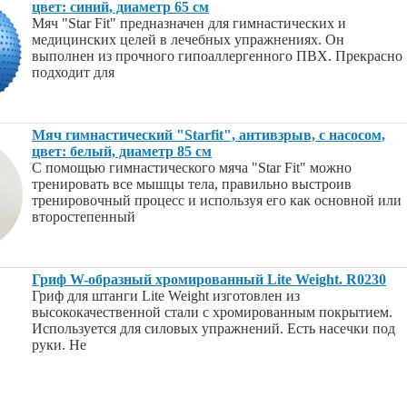
цвет: синий, диаметр 65 см
Мяч "Star Fit" предназначен для гимнастических и
медицинских целей в лечебных упражнениях. Он
выполнен из прочного гипоаллергенного ПВХ. Прекрасно
подходит для
Мяч гимнастический "Starfit", антивзрыв, с насосом,
цвет: белый, диаметр 85 см
С помощью гимнастического мяча "Star Fit" можно
тренировать все мышцы тела, правильно выстроив
тренировочный процесс и используя его как основной или
второстепенный
Гриф W-образный хромированный Lite Weight. R0230
Гриф для штанги Lite Weight изготовлен из
высококачественной стали с хромированным покрытием.
Используется для силовых упражнений. Есть насечки под
руки. Не