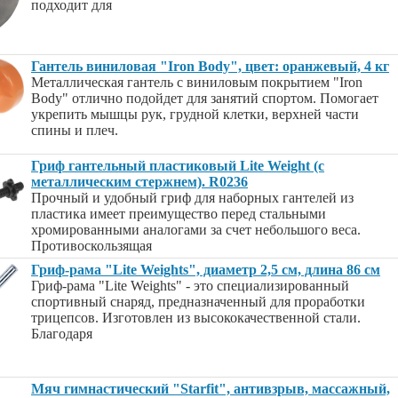
подходит для
Гантель виниловая "Iron Body", цвет: оранжевый, 4 кг
Металлическая гантель с виниловым покрытием "Iron
Body" отлично подойдет для занятий спортом. Помогает
укрепить мышцы рук, грудной клетки, верхней части
спины и плеч.
Гриф гантельный пластиковый Lite Weight (с
металлическим стержнем). R0236
Прочный и удобный гриф для наборных гантелей из
пластика имеет преимущество перед стальными
хромированными аналогами за счет небольшого веса.
Противоскользящая
Гриф-рама "Lite Weights", диаметр 2,5 см, длина 86 см
Гриф-рама "Lite Weights" - это специализированный
спортивный снаряд, предназначенный для проработки
трицепсов. Изготовлен из высококачественной стали.
Благодаря
Мяч гимнастический "Starfit", антивзрыв, массажный,