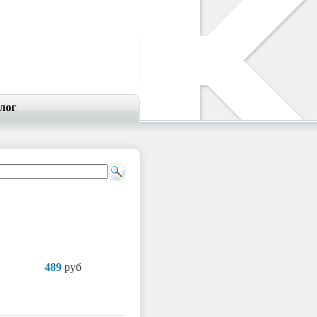
лог
489
руб