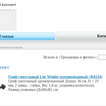
 каталоге!
Ката
Главная
Тренажеры и фитнес
Искать в «Тренажеры и фитнес»:
тнес
Гриф гантельный Lite Weight хромированный. (R0234)
Гриф гантельный хромированный Длина: 36 см, D = 25
мм, 2 замка – гайки, Вес 1,8 кг, упаковка-полиэтилен
Размер упаковки (ДхШхВ), см: