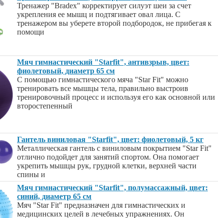
Тренажер "Bradex" корректирует силуэт шеи за счет
укрепления ее мышц и подтягивает овал лица. С
тренажером вы уберете второй подбородок, не прибегая к
помощи
Мяч гимнастический "Starfit", антивзрыв, цвет:
фиолетовый, диаметр 65 см
С помощью гимнастического мяча "Star Fit" можно
тренировать все мышцы тела, правильно выстроив
тренировочный процесс и используя его как основной или
второстепенный
Гантель виниловая "Starfit", цвет: фиолетовый, 5 кг
Металлическая гантель с виниловым покрытием "Star Fit"
отлично подойдет для занятий спортом. Она помогает
укрепить мышцы рук, грудной клетки, верхней части
спины и
Мяч гимнастический "Starfit", полумассажный, цвет:
синий, диаметр 65 см
Мяч "Star Fit" предназначен для гимнастических и
медицинских целей в лечебных упражнениях. Он