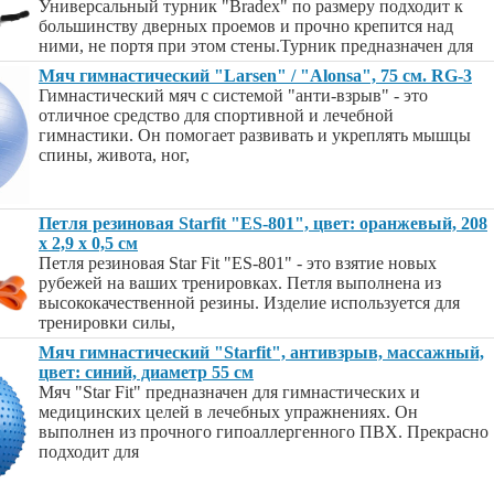
Универсальный турник "Bradex" по размеру подходит к
большинству дверных проемов и прочно крепится над
ними, не портя при этом стены.Турник предназначен для
Мяч гимнастический "Larsen" / "Alonsa", 75 см. RG-3
Гимнастический мяч с системой "анти-взрыв" - это
отличное средство для спортивной и лечебной
гимнастики. Он помогает развивать и укреплять мышцы
спины, живота, ног,
Петля резиновая Starfit "ES-801", цвет: оранжевый, 208
х 2,9 х 0,5 см
Петля резиновая Star Fit "ES-801" - это взятие новых
рубежей на ваших тренировках. Петля выполнена из
высококачественной резины. Изделие используется для
тренировки силы,
Мяч гимнастический "Starfit", антивзрыв, массажный,
цвет: синий, диаметр 55 см
Мяч "Star Fit" предназначен для гимнастических и
медицинских целей в лечебных упражнениях. Он
выполнен из прочного гипоаллергенного ПВХ. Прекрасно
подходит для