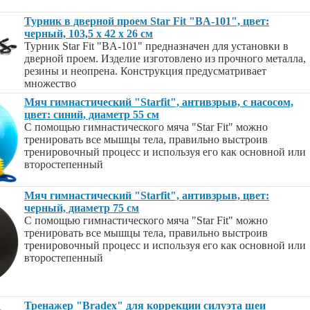
Турник в дверной проем Star Fit "BA-101", цвет:
черный, 103,5 х 42 х 26 см
Турник Star Fit "BA-101" предназначен для установки в
дверной проем. Изделие изготовлено из прочного металла,
резины и неопрена. Конструкция предусматривает
множество
Мяч гимнастический "Starfit", антивзрыв, с насосом,
цвет: синий, диаметр 55 см
С помощью гимнастического мяча "Star Fit" можно
тренировать все мышцы тела, правильно выстроив
тренировочный процесс и используя его как основной или
второстепенный
Мяч гимнастический "Starfit", антивзрыв, цвет:
черный, диаметр 75 см
С помощью гимнастического мяча "Star Fit" можно
тренировать все мышцы тела, правильно выстроив
тренировочный процесс и используя его как основной или
второстепенный
Тренажер "Bradex" для коррекции силуэта шеи