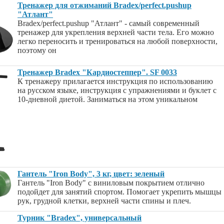
Тренажер для отжиманий Bradex/perfect.pushup
"Атлант"
Bradex/perfect.pushup "Атлант" - самый современный
тренажер для укрепления верхней части тела. Его можно
легко переносить и тренироваться на любой поверхности,
поэтому он
Тренажер Bradex "Кардиостеппер". SF 0033
К тренажеру прилагается инструкция по использованию
на русском языке, инструкция с упражнениями и буклет с
10-дневной диетой. Заниматься на этом уникальном
Гантель "Iron Body", 3 кг, цвет: зеленый
Гантель "Iron Body" с виниловым покрытием отлично
подойдет для занятий спортом. Помогает укрепить мышцы
рук, грудной клетки, верхней части спины и плеч.
Турник "Bradex", универсальный