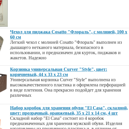
Чехол для пиджака Cosatto "Флораль", с молнией, 100 х
60 см
Легкий чехол с молнией Cosatto "Флораль" выполнен из
дышащего нетканого материала, безопасного в
использовании, и предназначен для курток, пиджаков и
жакетов. Надежно
Корзинка универсальная Curver "Style", цвет:
коричневый, 44 х 33 х 23 см
Универсальная корзинка Curver "Style" выполнена из
высококачественного пластика и оформлена перфорацией
в виде плетения. Она прекрасно подойдет для хранения
различных
Набор коробок для хранения обуви "El Casa", складной,
цвет: прозрачный, оранжевый, 35 х 21 х 14 см, 4 шт
Складной набор "El Casa" состоит из 4 коробок
предназначенных для хранения мужской обуви. Изделия
изготовлены из прозрачного пластика и, в отличие от