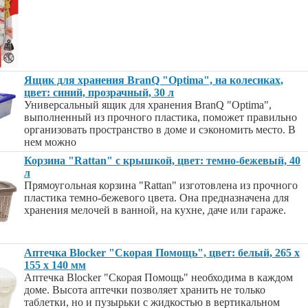
Ящик для хранения BranQ "Optima", на колесиках,
цвет: синий, прозрачный, 30 л
Универсальный ящик для хранения BranQ "Optima",
выполненный из прочного пластика, поможет правильно
организовать пространство в доме и сэкономить место. В
нем можно
Корзина "Rattan" с крышкой, цвет: темно-бежевый, 40
л
Прямоугольная корзина "Rattan" изготовлена из прочного
пластика темно-бежевого цвета. Она предназначена для
хранения мелочей в ванной, на кухне, даче или гараже.
Аптечка Blocker "Скорая Помощь", цвет: белый, 265 х
155 х 140 мм
Аптечка Blocker "Скорая Помощь" необходима в каждом
доме. Высота аптечки позволяет хранить не только
таблетки, но и пузырьки с жидкостью в вертикальном