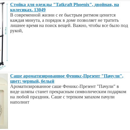
Стойка для одежды "Tatkraft Phoenix", двойная, на
колесиках. 13049
В современной жизни с ее быстрым ритмом ценится
каждая минута, а порядок в доме позволяет не тратить
лишнее время на поиск вещей. Важно, чтобы все было под
рукой,
Саше ароматизированное Феникс-Презент "Пачули",
цвет: черный, белый
Ароматизированное саше Феникс-Презент "Пачули" в
виде шляпы станет прекрасным символическим подарком
на любой праздник. Саше с терпким запахом пачули
наполнит