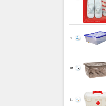
9
10
11