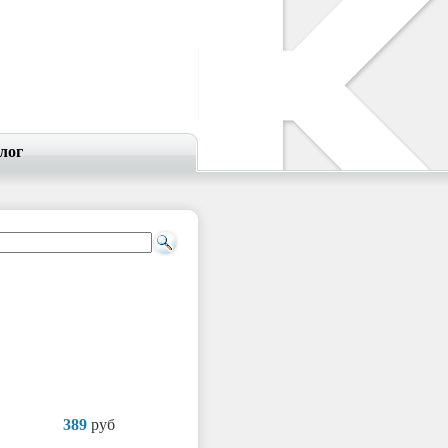
лог
389
руб