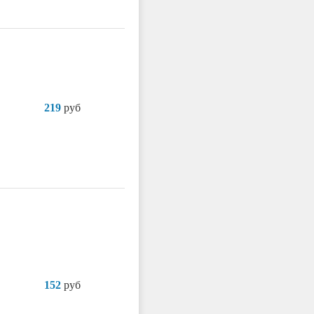
219
руб
152
руб