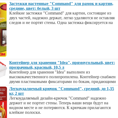
Застежки настенные "Command" для рамок и картин,
средние, цвет: белый, 3 шт
Клейкие застежки "Command" для картин, состоящие из
двух частей, надежно держат, легко удаляются не оставляя
следов и не портят стены. Одна застежка фиксируется на
Контейнер для хранения "Idea", прямоугольный, цвет:
прозрачный, красный, 10,5 л
Контейнер для хранения "Idea" выполнен из
высококачественного полипропилена. Контейнер снабжен
двумя пластиковыми фиксаторами по бокам, придающими
Легкоудаляемый крючок "Command", средний, до 1,35
кг, 2 шт
Легкоудаляемый дизайн-крючок "Command" надежно
держит и не портит стены. Теперь ваши вещи будут на
видном месте и не потеряются. К крючкам прилагаются
клейкие полоски.