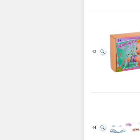
43
44