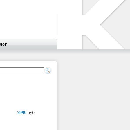
лог
7990
руб