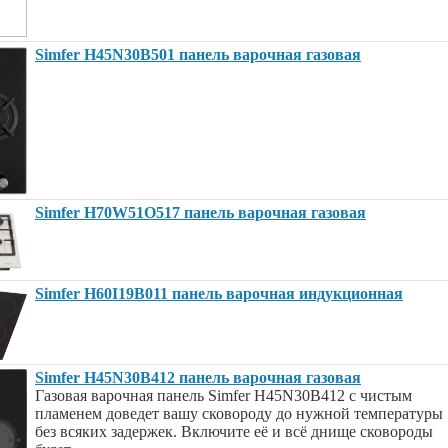
Simfer H45N30B501 панель варочная газовая
Simfer H70W51O517 панель варочная газовая
Simfer H60I19B011 панель варочная индукционная
Simfer H45N30B412 панель варочная газовая
Газовая варочная панель Simfer H45N30B412 с чистым
пламенем доведет вашу сковороду до нужной температуры
без всяких задержек. Включите её и всё днище сковороды