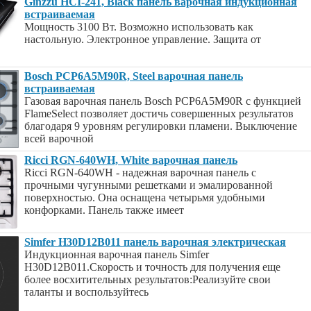
Ginzzu HCI-241, Black панель варочная индукционная
встраиваемая
Мощность 3100 Вт. Возможно использовать как
настольную. Электронное управление. Защита от
Bosch PCP6A5M90R, Steel варочная панель
встраиваемая
Газовая варочная панель Bosch PCP6A5M90R с функцией
FlameSelect позволяет достичь совершенных результатов
благодаря 9 уровням регулировки пламени. Выключение
всей варочной
Ricci RGN-640WH, White варочная панель
Ricci RGN-640WH - надежная варочная панель с
прочными чугунными решетками и эмалированной
поверхностью. Она оснащена четырьмя удобными
конфорками. Панель также имеет
Simfer H30D12B011 панель варочная электрическая
Индукционная варочная панель Simfer
H30D12B011.Скорость и точность для получения еще
более восхитительных результатов:Реализуйте свои
таланты и воспользуйтесь