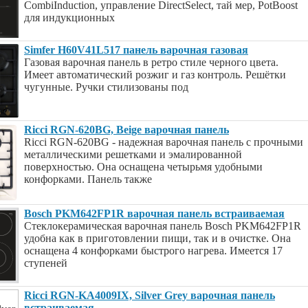
CombiInduction, управление DirectSelect, тай мер, PotBoost
для индукционных
Simfer H60V41L517 панель варочная газовая
Газовая варочная панель в ретро стиле черного цвета.
Имеет автоматический розжиг и газ контроль. Решётки
чугунные. Ручки стилизованы под
Ricci RGN-620BG, Beige варочная панель
Ricci RGN-620BG - надежная варочная панель с прочными
металлическими решетками и эмалированной
поверхностью. Она оснащена четырьмя удобными
конфорками. Панель также
Bosch PKM642FP1R варочная панель встраиваемая
Стеклокерамическая варочная панель Bosch PKM642FP1R
удобна как в приготовлении пищи, так и в очистке. Она
оснащена 4 конфорками быстрого нагрева. Имеется 17
ступеней
Ricci RGN-KA4009IX, Silver Grey варочная панель
встраиваемая