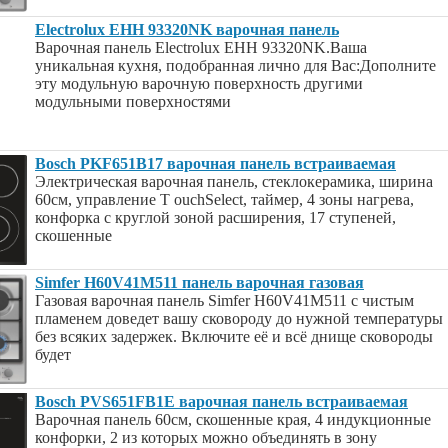
Electrolux EHH 93320NK варочная панель
Варочная панель Electrolux EHH 93320NK.Ваша
уникальная кухня, подобранная лично для Вас:Дополните
эту модульную варочную поверхность другими
модульными поверхностями
Bosch PKF651B17 варочная панель встраиваемая
Электрическая варочная панель, стеклокерамика, ширина
60см, управление T ouchSelect, таймер, 4 зоны нагрева,
конфорка с круглой зоной расширения, 17 ступеней,
скошенные
Simfer H60V41M511 панель варочная газовая
Газовая варочная панель Simfer H60V41M511 с чистым
пламенем доведет вашу сковороду до нужной температуры
без всяких задержек. Включите её и всё днище сковороды
будет
Bosch PVS651FB1E варочная панель встраиваемая
Варочная панель 60см, скошенные края, 4 индукционные
конфорки, 2 из которых можно объединять в зону