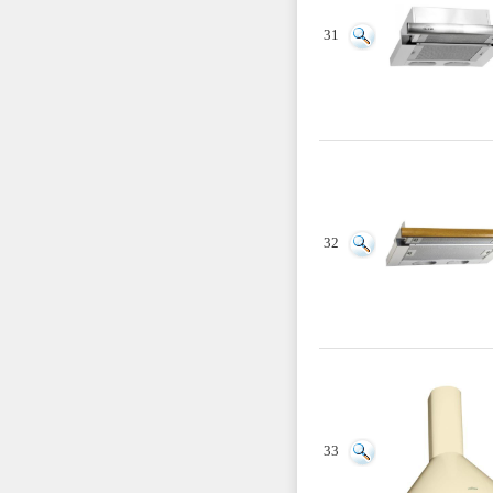
31
32
33