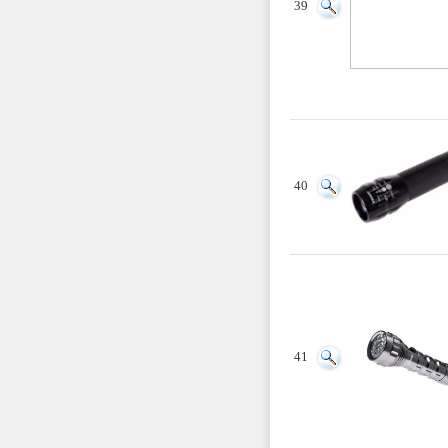
39
40
41