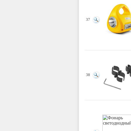
37
38