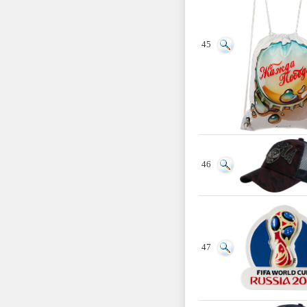
45
46
47