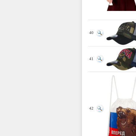
40
41
42