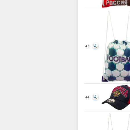
43
44