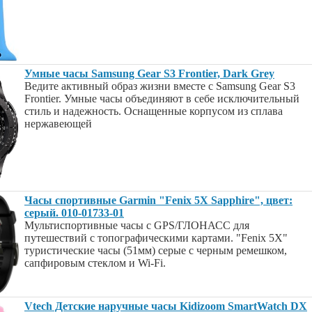
Умные часы Samsung Gear S3 Frontier, Dark Grey
Ведите активный образ жизни вместе с Samsung Gear S3
Frontier. Умные часы объединяют в себе исключительный
стиль и надежность. Оснащенные корпусом из сплава
нержавеющей
Часы спортивные Garmin "Fenix 5X Sapphire", цвет:
серый. 010-01733-01
Мультиспортивные часы с GPS/ГЛОНАСС для
путешествий с топографическими картами. "Fenix 5Х"
туристические часы (51мм) серые с черным ремешком,
сапфировым стеклом и Wi-Fi.
Vtech Детские наручные часы Kidizoom SmartWatch DX