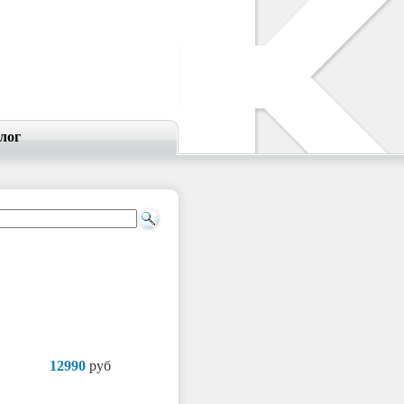
лог
12990
руб