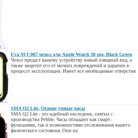
Eva AVC007 чехол для Apple Watch 38 мм, Black Green
Чехол предаст вашему устройству новый изящный вид, а
также защитит его от мелких повреждений и царапин в
процессе эксплуатации. Имеет все необходимые отверстия
SMA Q2 Lite, Orange умные часы
SMA Q2 Lite - это идейный наследник, снятых с
производства Pebble. Часы обладают как смарт-
функциями, так и возможностями отслеживания вашего
физического состояния. Они на