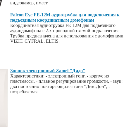
видеокамер, имеет
Falcon Eye FE-12M аудиотрубка для подключения к
подъездным координатным домофонам
Координатная аудиотрубка FE-12M для подъездного
аудиодомофона с 2-х проводной схемой подключения.
Трубка предназначена для использования с домофонами
VIZIT, CYFRAL, ELTIS,
Звонок электронный Zamel "Дидо"
Характеристики: - электронный гонг, - корпус из
пластмассы, - плавное регулирование громкости, - звук:
два постоянно повторяющихся тона "Дин-Дон", -
потребляемая