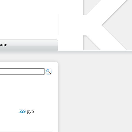
лог
559
руб