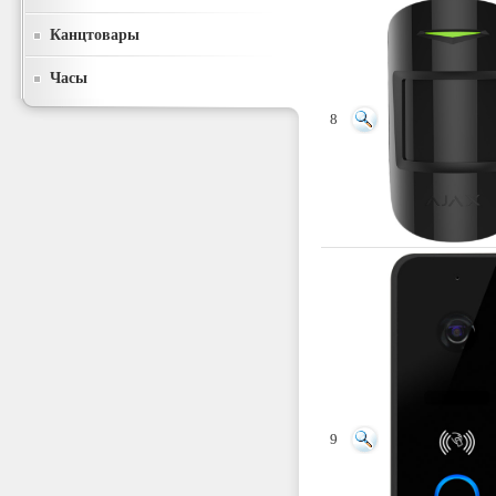
Канцтовары
Часы
8
9