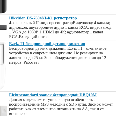
Hikvision DS-7604NI-K1 регистратор
4-х канальный IP-видеорегистраторВидеовход: 4 канала;
аудиовход: двустороннее аудио 1 канал RCA; видеовыход:
1 VGA до 1080Р, 1 HDMI до 4К; аудиовыход: 1 канал
RCA.Входящий поток
Ezviz Т1 беспроводной датчик движения
Беспроводной датчик движения Ezviz Т1 - компактное
устройство в современном дизайне. Не реагирует на
животных до 25 кг. Зона обнаружения движения до 12
метров. Работает
Elektrostandard звонок беспроводной DBQ10M
Данная модель имеет уникальную особенность -
воспроизведение MP3 мелодий с SD карты. Звонок может
работать как от элементов питания типа АА, так и от
внешнего