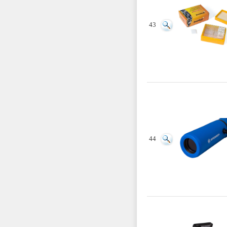
43
44