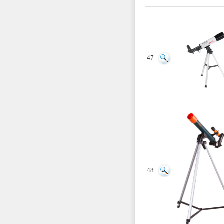
47
48