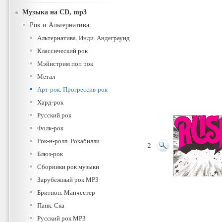
Музыка на CD, mp3
Рок и Альтернатива
Альтернатива. Инди. Андеграунд
Классический рок
Мэйнстрим поп рок
Метал
Арт-рок. Прогрессив-рок
Хард-рок
Русский рок
Фолк-рок
Рок-н-ролл. Рокабилли
2
Блюз-рок
Сборники рок музыки
Зарубежный рок MP3
Бритпоп. Манчестер
Панк. Ска
Русский рок MP3