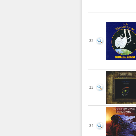
32
33
34