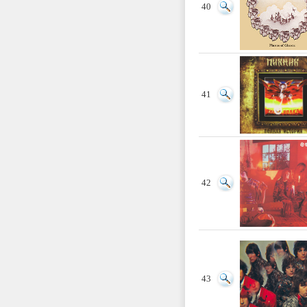
40
41
42
43