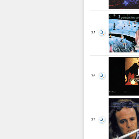
35
36
37