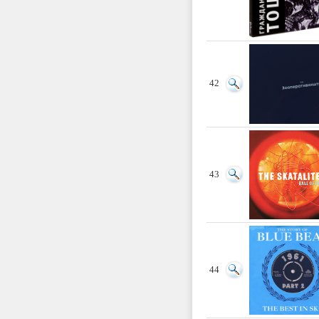
42
43
44