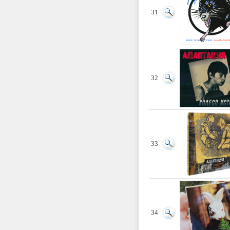
31
32
33
34