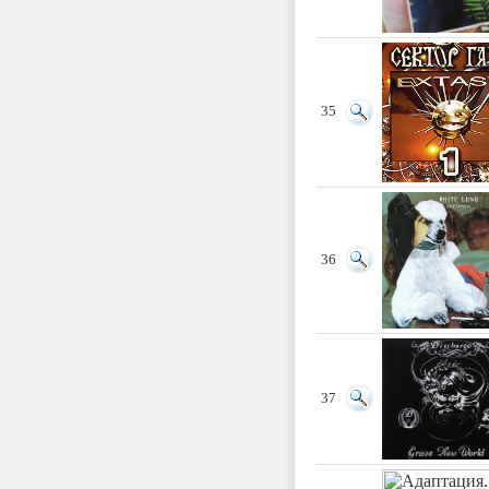
35
36
37