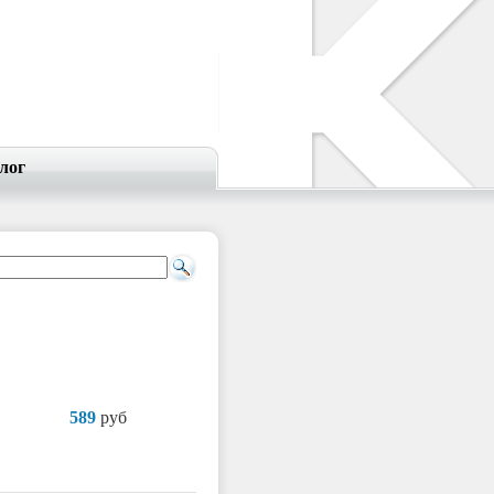
лог
589
руб