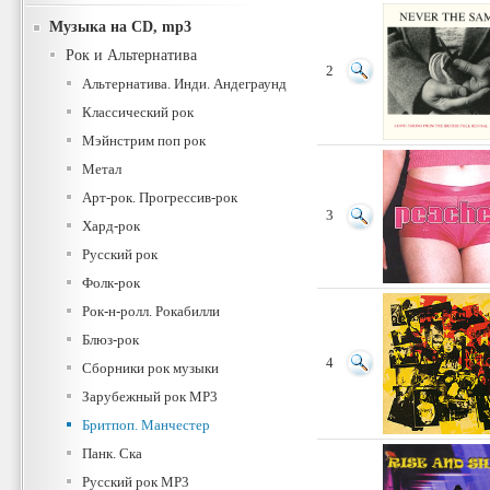
Музыка на CD, mp3
Рок и Альтернатива
2
Альтернатива. Инди. Андеграунд
Классический рок
Мэйнстрим поп рок
Метал
Арт-рок. Прогрессив-рок
3
Хард-рок
Русский рок
Фолк-рок
Рок-н-ролл. Рокабилли
Блюз-рок
4
Сборники рок музыки
Зарубежный рок MP3
Бритпоп. Манчестер
Панк. Ска
Русский рок MP3