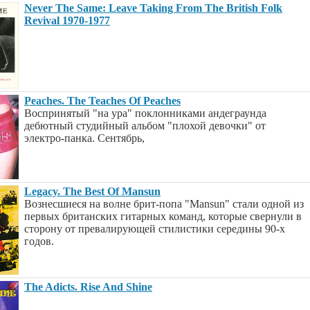
Never The Same: Leave Taking From The British Folk
Revival 1970-1977
Peaches. The Teaches Of Peaches
Воспринятый "на ура" поклонниками андеграунда
дебютный студийный альбом "плохой девочки" от
электро-панка. Сентябрь,
Legacy. The Best Of Mansun
Вознесшиеся на волне брит-попа "Mansun" стали одной из
первых британских гитарных команд, которые свернули в
сторону от превалирующей стилистики середины 90-х
годов.
The Adicts. Rise And Shine