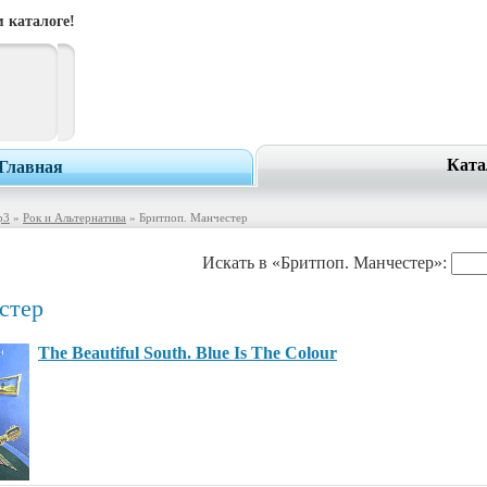
 каталоге!
Ката
Главная
p3
»
Рок и Альтернатива
» Бритпоп. Манчестер
Искать в «Бритпоп. Манчестер»:
стер
The Beautiful South. Blue Is The Colour