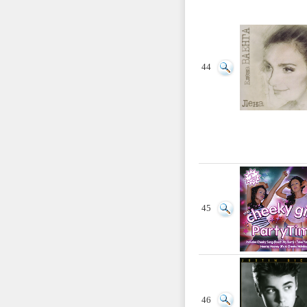
44
45
46