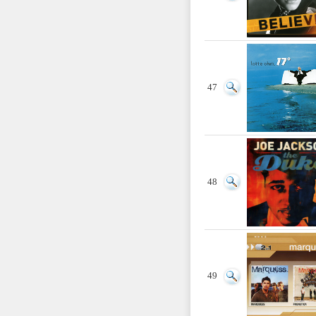
47
48
49