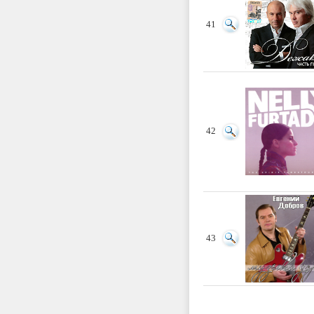
41
42
43