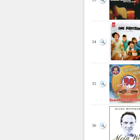
33
34
35
36