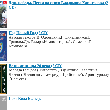
День победы. Песни на стихи Владимира Харитонова (2
CD)
Под Новый Год (2 CD)
Авторы текстов:В. Одоевский;Г. Синельников;Е.
Тринова;Дж. Радари.Композиторы:А. Семенов;Г.
Крылова;Я.
Великие певцы 20 века (2 CD)
Баллада Герцога (`Риголетто`, 3 действие); Каватина
Люччи (`Лючия ди Ламмермур, 1 действие`); Ария Туридду
(`Сельская
Поет Кола Бельды