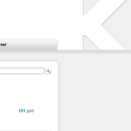
лог
191
руб