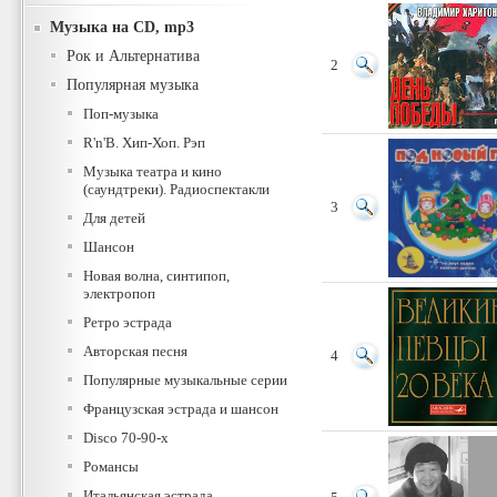
Музыка на CD, mp3
Рок и Альтернатива
2
Популярная музыка
Поп-музыка
R'n'B. Хип-Хоп. Рэп
Музыка театра и кино
(саундтреки). Радиоспектакли
3
Для детей
Шансон
Новая волна, синтипоп,
электропоп
Ретро эстрада
Авторская песня
4
Популярные музыкальные серии
Французская эстрада и шансон
Disco 70-90-х
Романсы
Итальянская эстрада