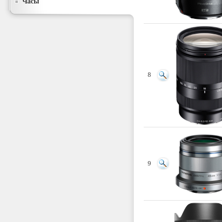
Часы
8
9