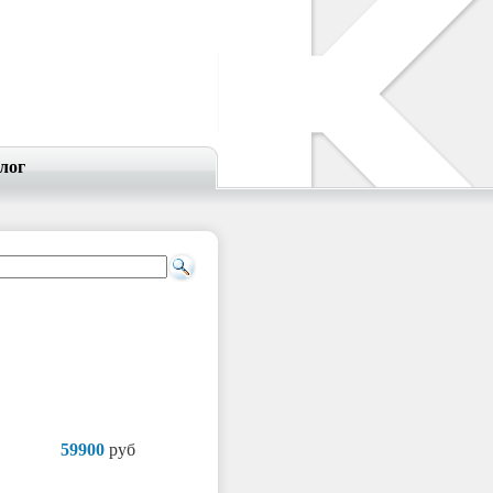
лог
59900
руб