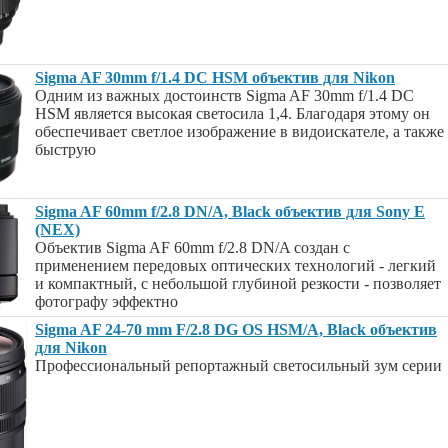
Sigma AF 30mm f/1.4 DC HSM объектив для Nikon
Одним из важных достоинств Sigma AF 30mm f/1.4 DC
HSM является высокая светосила 1,4. Благодаря этому он
обеспечивает светлое изображение в видоискателе, а также
быструю
Sigma AF 60mm f/2.8 DN/A, Black объектив для Sony E
(NEX)
Объектив Sigma AF 60mm f/2.8 DN/A создан с
применением передовых оптических технологий - легкий
и компактный, с небольшой глубиной резкости - позволяет
фотографу эффектно
Sigma AF 24-70 mm F/2.8 DG OS HSM/A, Black объектив
для Nikon
Профессиональный репортажный светосильный зум серии