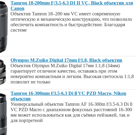
Tamron 18-200mm F/3.5-6.3 DI II VC, Black объектив для
Canon
Объектив Tamron 18–200 мм VC имеет современную
оптическую и механическую конструкцию, что позволило
обеспечить компактность и быстродействие. Благодаря
системе
Olympus M.Zuiko Digital 17mm f/1.8, Black объектив
Объектив Olympus M.Zuiko Digital 17мм 1:1,8 (34мм)
гарантирует отличное качество, оставаясь при этом
невероятно компактным и легким. Высокая светосила 1:1,8
позволит не только
Tamron 16-300mm f/3.5-6.3 Di ll VC PZD Macro, Nikon
объектив
Универсальный объектив Tamron AF 16-300m f/3.5-6.3 Di ll
VC PZD Macro с диапазоном фокусных расстояний 16-300
мм может использоваться как для съёмки пейзажей, так и
для портретной