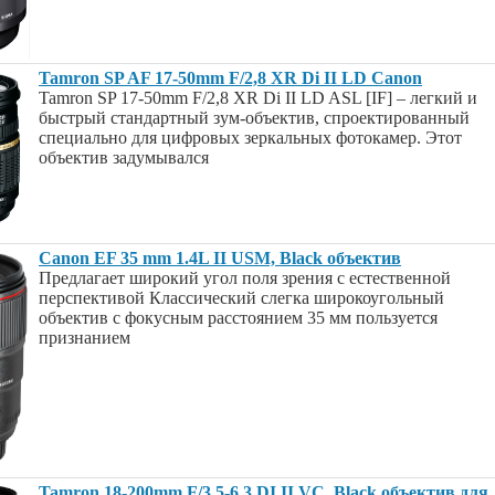
Tamron SP AF 17-50mm F/2,8 XR Di II LD Canon
Tamron SP 17-50mm F/2,8 XR Di II LD ASL [IF] – легкий и
быстрый стандартный зум-объектив, спроектированный
специально для цифровых зеркальных фотокамер. Этот
объектив задумывался
Canon EF 35 mm 1.4L II USM, Black объектив
Предлагает широкий угол поля зрения с естественной
перспективой Классический слегка широкоугольный
объектив с фокусным расстоянием 35 мм пользуется
признанием
Tamron 18-200mm F/3.5-6.3 DI II VC, Black объектив для