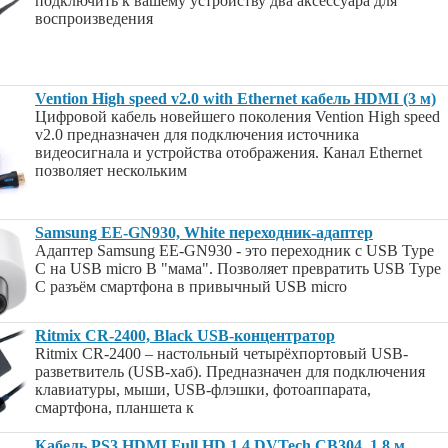
подключить к вашему устройству два аксессуара для
воспроизведения
Vention High speed v2.0 with Ethernet кабель HDMI (3 м)
Цифровой кабель новейшего поколения Vention High speed
v2.0 предназначен для подключения источника
видеосигнала и устройства отображения. Канал Ethernet
позволяет нескольким
Samsung EE-GN930, White переходник-адаптер
Адаптер Samsung EE-GN930 - это переходник с USB Type
C на USB micro B "мама". Позволяет превратить USB Type
C разъём смартфона в привычный USB micro
Ritmix CR-2400, Black USB-концентратор
Ritmix CR-2400 – настольный четырёхпортовый USB-
разветвитель (USB-хаб). Предназначен для подключения
клавиатуры, мыши, USB-флэшки, фотоаппарата,
смартфона, планшета к
Кабель PS3 HDMI Full HD 1.4 DVTech CB304, 1,8 м