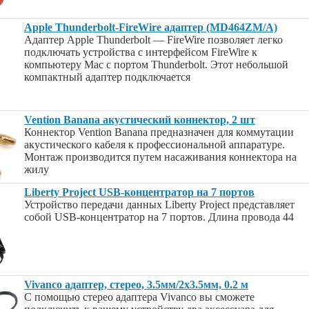
Apple Thunderbolt-FireWire адаптер (MD464ZM/A)
Адаптер Apple Thunderbolt — FireWire позволяет легко
подключать устройства с интерфейсом FireWire к
компьютеру Mac с портом Thunderbolt. Этот небольшой
компактный адаптер подключается
Vention Banana акустический коннектор, 2 шт
Коннектор Vention Banana предназначен для коммутации
акустического кабеля к профессиональной аппаратуре.
Монтаж производится путем насаживания коннектора на
жилу
Liberty Project USB-концентратор на 7 портов
Устройство передачи данных Liberty Project представляет
собой USB-концентратор на 7 портов. Длина провода 44
Vivanco адаптер, стерео, 3.5мм/2х3.5мм, 0.2 м
С помощью стерео адаптера Vivanco вы сможете