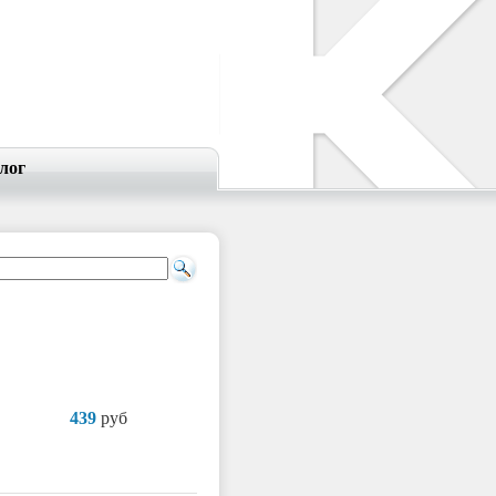
лог
439
руб