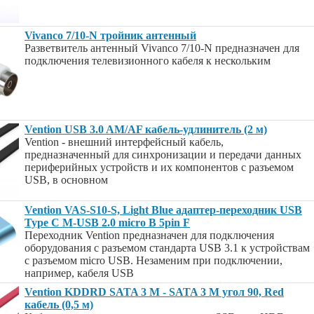
Vivanco 7/10-N тройник антенный
Разветвитель антенный Vivanco 7/10-N предназначен для
подключения телевизионного кабеля к нескольким
Vention USB 3.0 AM/AF кабель-удлинитель (2 м)
Vention - внешний интерфейсный кабель,
предназначенный для синхронизации и передачи данных
периферийных устройств и их компонентов с разъемом
USB, в основном
Vention VAS-S10-S, Light Blue адаптер-переходник USB
Type C M-USB 2.0 micro B 5pin F
Переходник Vention предназначен для подключения
оборудования с разъемом стандарта USB 3.1 к устройствам
с разъемом micro USB. Незаменим при подключении,
например, кабеля USB
Vention KDDRD SATA 3 M - SATA 3 M угол 90, Red
кабель (0,5 м)