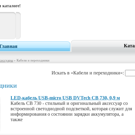
 каталоге!
Ката
Главная
сессуары
» Кабели и переходники
Искать в «Кабели и переходники»:
одники
LED-кабель USB-micro USB DVTech CB 730, 0,9 м
Кабель CB 730 - стильный и оригинальный аксессуар со
встроенной светодиодной подсветкой, которая служит для
информирования о состоянии зарядки аккумулятора, а
также