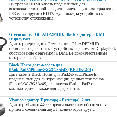
Цифровой HDMI кабель предназначен для
высококачественной передачи видео- и аудиоматериалов с
PS3 или с другого HDTV-мультимедиа устройства к
устройству отображения
Greenconnect GL-ADP2MHD, Black адаптер HDMI-
DisplayPort
Адаптер-переходник Greenconnect GL-ADP2MHD
позволяет подключить к устройству с разъемом DisplayPort,
оборудование с разъемом HDMI. Высококачественные
материалы кабеля
Black Horns дата-кабель для
iPad/iPad2/iPhone3/3G/3GS/4/4S (BH-UN0401)
Дата-кабель Black Horns для iPad2/iPad3/iPhone4s
предназначен для синхронизации данных телефонов
iPhone3/3G/3GS/4/4S, планшетов iPad и iPad2 с
компьютером, а также для зарядки этих
Vivanco адаптер F (гнездо) - F (гнездо), 2 шт.
Адаптер Vivanco 44009 предназначен для обеспечения
прямого соединения двух F-коннекторов друг с