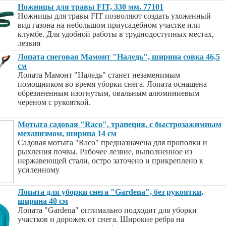
Ножницы для травы FIT, 330 мм. 77101
Ножницы для травы FIT позволяют создать ухоженный
вид газона на небольшом приусадебном участке или
клумбе. Для удобной работы в труднодоступных местах,
лезвия
Лопата снеговая Мамонт "Наледь", ширина совка 46,5
см
Лопата Мамонт "Наледь" станет незаменимым
помощником во время уборки снега. Лопата оснащена
обрезиненным изогнутым, овальным алюминиевым
череном с рукояткой.
Мотыга садовая "Raco", трапеция, с быстрозажимным
механизмом, ширина 14 см
Садовая мотыга "Raco" предназначена для прополки и
рыхления почвы. Рабочее лезвие, выполненное из
нержавеющей стали, остро заточено и прикреплено к
усиленному
Лопата для уборки снега "Gardena", без рукоятки,
ширина 40 см
Лопата "Gardena" оптимально подходит для уборки
участков и дорожек от снега. Широкие ребра на