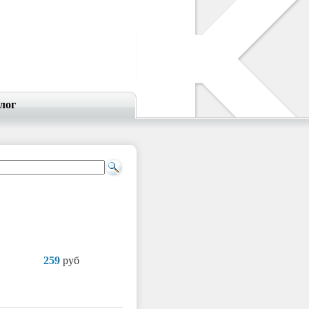
лог
259
руб