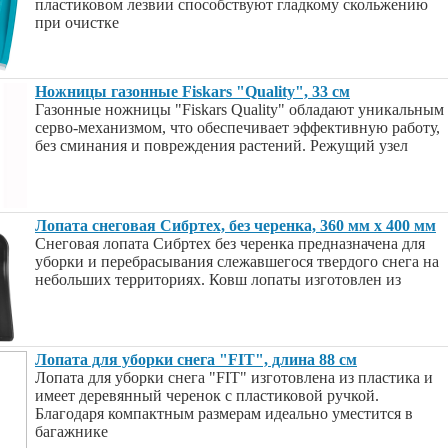
пластиковом лезвии способствуют гладкому скольжению
при очистке
Ножницы газонные Fiskars "Quality", 33 см
Газонные ножницы "Fiskars Quality" обладают уникальным
серво-механизмом, что обеспечивает эффективную работу,
без сминания и повреждения растений. Режущий узел
Лопата снеговая Сибртех, без черенка, 360 мм х 400 мм
Снеговая лопата Сибртех без черенка предназначена для
уборки и перебрасывания слежавшегося твердого снега на
небольших территориях. Ковш лопаты изготовлен из
Лопата для уборки снега "FIT", длина 88 см
Лопата для уборки снега "FIT" изготовлена из пластика и
имеет деревянный черенок с пластиковой ручкой.
Благодаря компактным размерам идеально уместится в
багажнике