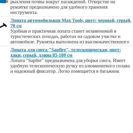
рыхления почвы вокруг насаждений. Отверстие на
рукоятке предназначено для удобного хранения
инструмента.
Лопата автомобильная Max Tools, цвет: черный, серый,
70 см
Удобная и практичная лопата станет незаменимой в
туристических походах, работах на садовом участке и
автомобиле. Рукоятка выполнена из высококачественного
Лопата для снега "Sapfire", телескопическая, цвет:
хаки, серый, длина 85-109 см
Лопата "Sapfire" предназначена для уборки снега. Имеет
удобную телескопическую ручку из алюминиевого сплава
и надежный фиксатор. Легко помещается в багажник