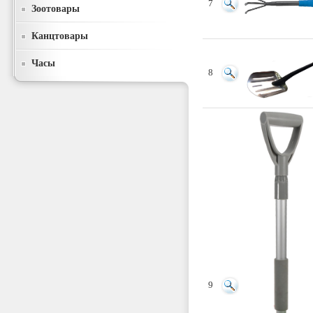
7
Зоотовары
Канцтовары
Часы
8
9