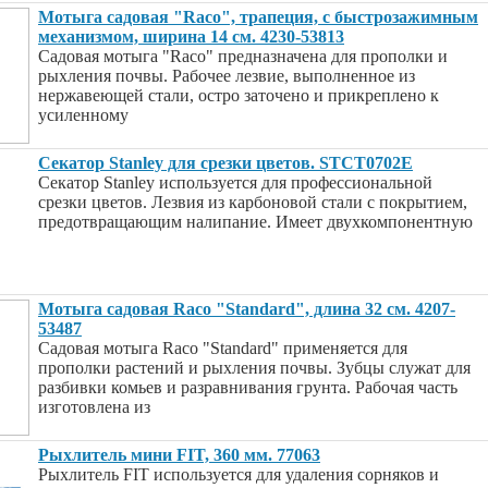
Мотыга садовая "Raco", трапеция, с быстрозажимным
механизмом, ширина 14 см. 4230-53813
Садовая мотыга "Raco" предназначена для прополки и
рыхления почвы. Рабочее лезвие, выполненное из
нержавеющей стали, остро заточено и прикреплено к
усиленному
Секатор Stanley для срезки цветов. STCT0702E
Секатор Stanley используется для профессиональной
срезки цветов. Лезвия из карбоновой стали с покрытием,
предотвращающим налипание. Имеет двухкомпонентную
Мотыга садовая Raco "Standard", длина 32 см. 4207-
53487
Садовая мотыга Raco "Standard" применяется для
прополки растений и рыхления почвы. Зубцы служат для
разбивки комьев и разравнивания грунта. Рабочая часть
изготовлена из
Рыхлитель мини FIT, 360 мм. 77063
Рыхлитель FIT используется для удаления сорняков и