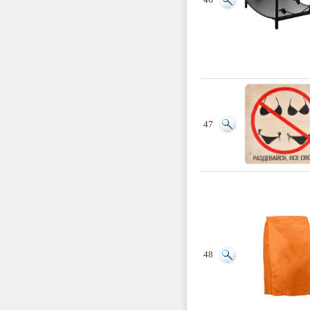
46
47
48