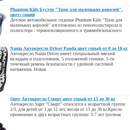
Phantom Kids Бустер "Трон для маленьких королей",
цвет: синий
Детское автомобильное сиденье Phantom Kids "Трон для
маленьких королей" изготовлено из пенополистирола и
полиэстера - термоизоляционного и травмобезопасного
Nania Автокресло Driver Panda цвет серый от 0 до 18 кг
Автокресло Nania Driver имеет специальный мягкий
вкладыш и подголовник. 5 положений спинки. 5-ти
точечный ремень безопасности с удобной системой
натяжения. Новая
Siger Автокресло Смарт цвет серый от 15 до 36 кг
Автокресло Siger "Смарт" относится к возрастной группе
2/3, для детей от 3 до 12 лет, весом от 15 до 36 кг.Кресло
применимо в двух возрастных группах: 3-7 лет (полная