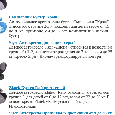
Смешарики Бустер Крош
Автомобильное кресло, типа бустер Смешарики "Крош"
относится к группе 2/3 и подходит для детей весом от 15
до 36 кг., примерно, с 4 до 12 лет. Компактный и лёгкий
бустер,
Siger Автокресло Диона цвет серый
Детское автокресло Siger «Диона» относится к возрастной
группе 0+/1-2, для детей от рождения до 7 лет, весом до 25
кг. Кресло Siger «Диона» трансформируется под три
Zlatek Бустер Raft цвет серый
Детское автокресло Zlatek «Raft» относится к возрастной
группе 3, для детей от 6 до 12 лет, весом от 22 до 36 кг. В
основе кресла Zlatek «Raft» усиленный каркас.
Износостойкий
Siger Автокресло Прайм IsoFix цвет синий от 9 до 36 кг