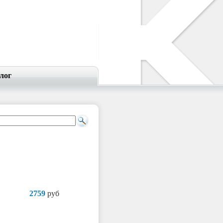
лог
2759
руб