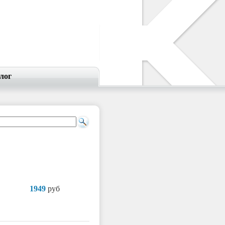
лог
1949
руб