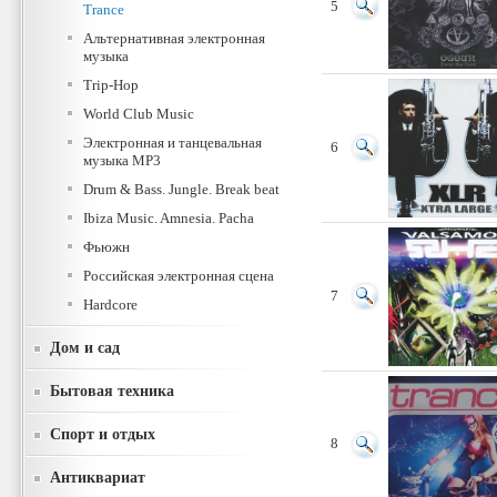
5
Trance
Альтернативная электронная
музыка
Trip-Hop
World Club Music
Электронная и танцевальная
6
музыка MP3
Drum & Bass. Jungle. Break beat
Ibiza Music. Amnesia. Pacha
Фьюжн
Российская электронная сцена
7
Hardcore
Дом и сад
Бытовая техника
Спорт и отдых
8
Антиквариат