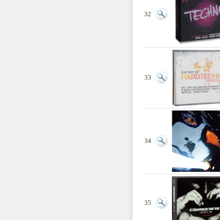
32
33
34
35