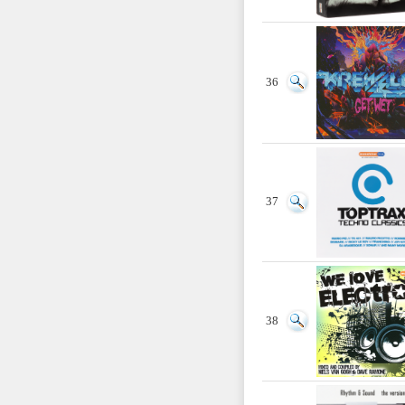
36
37
38