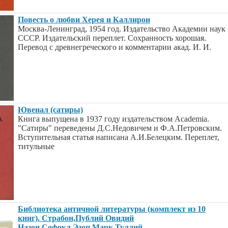
Повесть о любви Херея и Каллирои
Москва-Ленинград, 1954 год. Издательство Академии наук
СССР. Издательский переплет. Сохранность хорошая.
Перевод с древнегреческого и комментарии акад. И. И.
Ювенал (сатиры)
Книга выпущена в 1937 году издательством Academia.
"Сатиры" переведены Д.С.Недовичем и Ф.А.Петровским.
Вступительная статья написана А.И.Белецким. Переплет,
титульные
Библиотека античной литературы (комплект из 10
книг). Страбон,Публий Овидий
Назон,Софокл,Эзоп,Марк Туллий