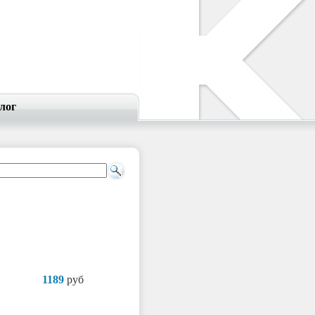
лог
1189
руб