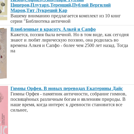
Цицерон,Плутарх,Теренций,Публий Вергилий
Марон,Тит Лукреций Кар
Вашему вниманию предлагается комплект из 10 книг
серии "Библиотека античной
Влюбленные в красоту. Алкей и Сапфо
Кажется, поэзия была вечной. Но в том виде, как сегодня
знают и любят лирическую поэзию, она родилась во
времена Алкея и Сапфо - более чем 2500 лет назад. Тогда
на
Гимны Орфея. В новых переводах Екатерины Дайс
Гимны Орфея - памятник античности, собрание гимнов,
посвящённых различным богам и явлениям природы. В
наше время, когда интерес к древности становится все
сильнее,