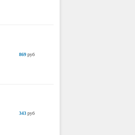
869
руб
343
руб