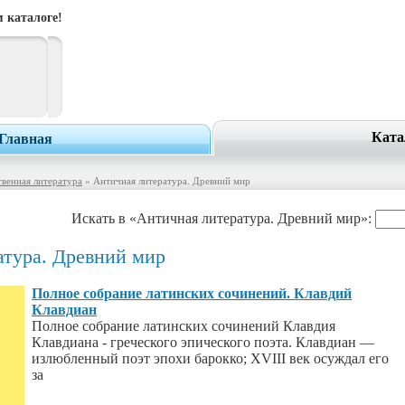
 каталоге!
Ката
Главная
венная литература
» Античная литература. Древний мир
Искать в «Античная литература. Древний мир»:
атура. Древний мир
Полное собрание латинских сочинений. Клавдий
Клавдиан
Полное собрание латинских сочинений Клавдия
Клавдиана - греческого эпического поэта. Клавдиан —
излюбленный поэт эпохи барокко; XVIII век осуждал его
за