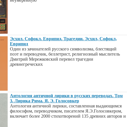
неумеренную
Эсхил. Софокл. Еврипид. Трагедии. Эсхил, Софокл,
Еврипид
Один из зачинателей русского символизма, блестящий
поэт и переводчик, беллетрист, религиозный мыслитель
Дмитрий Мережковский перевел трагедии
древнегреческих
Антология античной лирики в русских переводах. Том
3. Лирика Рима. Я. Э. Голосовкер
Антология античной лирики, составленная выдающимся
философом, переводчиком, писателем Я.Э.Голосовкером,
включает более 2000 стихотворений 135 древних авторов и