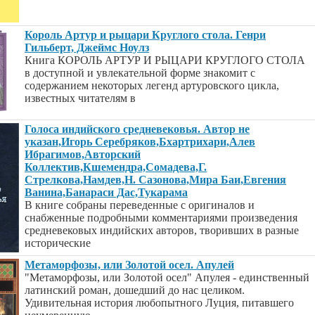
Король Артур и рыцари Круглого стола. Генри
Гильберт, Джеймс Ноулз
Книга КОРОЛЬ АРТУР И РЫЦАРИ КРУГЛОГО СТОЛА
в доступной и увлекательной форме знакомит с
содержанием некоторых легенд артуровского цикла,
известных читателям в
Голоса индийского средневековья. Автор не
указан,Игорь Серебряков,Бхартрихари,Алев
Ибрагимов,Авторский
Коллектив,Кшемендра,Сомадева,Г.
Стрелкова,Намдев,Н. Сазонова,Мира Баи,Евгения
Ванина,Банараси Дас,Тукарама
В книге собраны переведенные с оригиналов и
снабженные подробными комментариями произведения
средневековых индийских авторов, творивших в разные
исторические
Метаморфозы, или Золотой осел. Апулей
"Метаморфозы, или Золотой осел" Апулея - единственный
латинский роман, дошедший до нас целиком.
Удивительная история любопытного Луция, питавшего