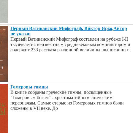
Первый Ватиканский Мифограф. Виктор Ярхо,Автор
не указан
Первый Ватиканский Мифограф составлен на рубеже I-II
тысячелетия неизвестным средневековым компилятором и
содержит 233 рассказа различной величины, выписанных
Гомеровы гимны
В книге собраны греческие гимны, посвященные
"Гомеровым богам" - хрестоматийным эпическим
персонажам. Самые старые из Гомеровых гимнов были
сложены в VII веке. До