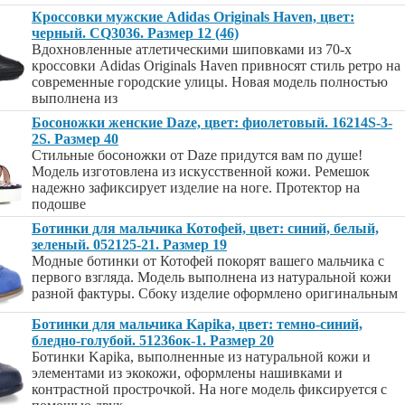
Кроссовки мужские Adidas Originals Haven, цвет:
черный. CQ3036. Размер 12 (46)
Вдохновленные атлетическими шиповками из 70-х
кроссовки Adidas Originals Haven привносят стиль ретро на
современные городские улицы. Новая модель полностью
выполнена из
Босоножки женские Daze, цвет: фиолетовый. 16214S-3-
2S. Размер 40
Стильные босоножки от Daze придутся вам по душе!
Модель изготовлена из искусственной кожи. Ремешок
надежно зафиксирует изделие на ноге. Протектор на
подошве
Ботинки для мальчика Котофей, цвет: синий, белый,
зеленый. 052125-21. Размер 19
Модные ботинки от Котофей покорят вашего мальчика с
первого взгляда. Модель выполнена из натуральной кожи
разной фактуры. Сбоку изделие оформлено оригинальным
Ботинки для мальчика Kapika, цвет: темно-синий,
бледно-голубой. 51236ок-1. Размер 20
Ботинки Kapika, выполненные из натуральной кожи и
элементами из экокожи, оформлены нашивками и
контрастной прострочкой. На ноге модель фиксируется с