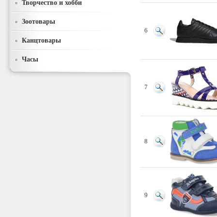
Творчество и хобби
Зоотовары
6
Канцтовары
Часы
7
8
9