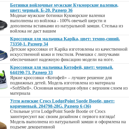
Ботинки войлочные мужские Кукморские валенки,
цвет: черный. Б-20. Размер 36
Модные мужские ботинки Кукморские валенки
выполнены из войлока - 100% овечьей шерсти и
дополнены вставками из натуральной замши. Стелька из
войлока не даст вашим
Кроссовки для мальчика Kapika, цвет: темно-синий.
73350-1. Размер 34
Детские кроссовки от Kapika изготовлены из качественной
искусственной кожи и текстиля. Ремешки с липучками
обеспечивают надежную фиксацию модели на ноге.
Кроссовки для мальчика Котофей, цвет: черный.
644190-73. Размер 33
Яркие кроссовки «Котофей» – лучшее решение для
подвижных детей. Модель изготовлена из материала
«SoftShell». Основная концепция обуви с верхним слоем из
материала
Угги женские Crocs LodgePoint Suede Bootie, цвет:
коричневый. 204798-28G. Размер 6 (36)
Стильные угги LodgePoint Suede Bootie от Crocs
заинтересуют вас своим дизайном с первого взгляда!
Модель выполнена из натуральной замши и оформлена на
подъеме декоративной