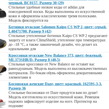
черный. BC0157. Размер 30 (29)
Стильные удобные низкие кеды от adidas для
повседневной носки. Кеды выполнены из искусственной
кожи и оформлены классическими тремя полосками.
Модель фиксируется на
Ботинки мужские Salomon Kaipo CS WP 2, цвет: серый.
L40471700. Размер 9 (42)
Стильные утепленные ботинки Kaipo CS WP 2 предлагают
защиту от влаги ClimaShield, утепление при температурах
до –18 °C, а также лаконичный дизайн, что делает их
идеальными для
Кроссовки мужские New Balance 373, цвет: бежевый.
ML373SHR/D. Размер 8 (40,5)
Стильные кроссовки от New Balance не оставят вас
равнодушным. Модель выполнена из высококачественных
материалов. По бокам обувь оформлена декоративными
элементами в
Босоножки женские Daze, цвет: красный. 16259S-3-3.
Размер 36
Стильные босоножки от Daze придутся вам по душе!
Модель изготовлена из искусственной кожи. Ремешок
надежно зафиксирует изделие на ноге. Протектор на
подошве