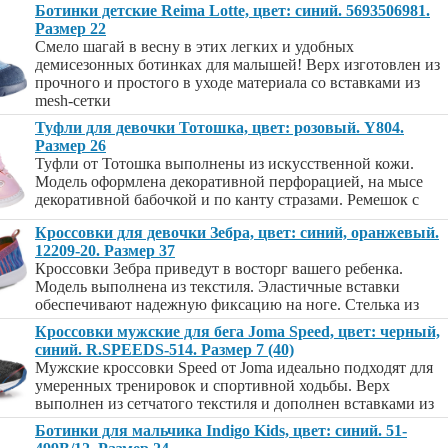
Ботинки детские Reima Lotte, цвет: синий. 5693506981.
Размер 22
Смело шагай в весну в этих легких и удобных
демисезонных ботинках для малышей! Верх изготовлен из
прочного и простого в уходе материала со вставками из
mesh-сетки
Туфли для девочки Тотошка, цвет: розовый. Y804.
Размер 26
Туфли от Тотошка выполнены из искусственной кожи.
Модель оформлена декоративной перфорацией, на мысе
декоративной бабочкой и по канту стразами. Ремешок с
Кроссовки для девочки Зебра, цвет: синий, оранжевый.
12209-20. Размер 37
Кроссовки Зебра приведут в восторг вашего ребенка.
Модель выполнена из текстиля. Эластичные вставки
обеспечивают надежную фиксацию на ноге. Стелька из
Кроссовки мужские для бега Joma Speed, цвет: черный,
синий. R.SPEEDS-514. Размер 7 (40)
Мужские кроссовки Speed от Joma идеально подходят для
умеренных тренировок и спортивной ходьбы. Верх
выполнен из сетчатого текстиля и дополнен вставками из
Ботинки для мальчика Indigo Kids, цвет: синий. 51-