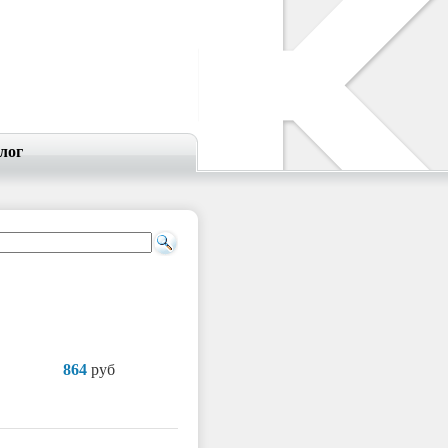
лог
864
руб