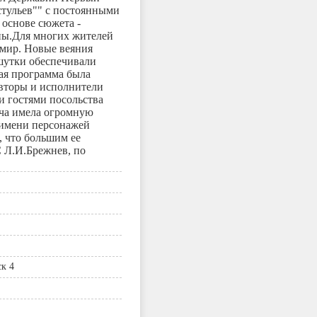
стульев"" с постоянными
 основе сюжета -
ны.Для многих жителей
мир. Новые веяния
шутки обеспечивали
ая программа была
вторы и исполнители
и гостями посольства
ача имела огромную
 имени персонажей
, что большим ее
 Л.И.Брежнев, по
ск 4