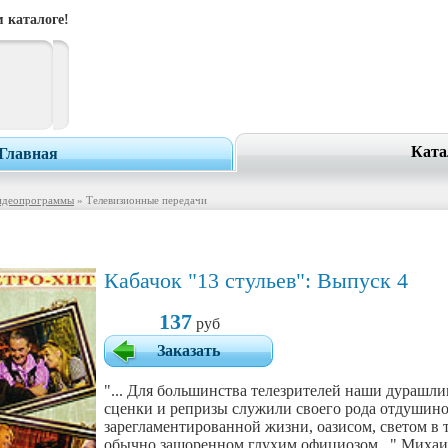
 каталоге!
Ката
Главная
идеопрограммы
» Телевизионные передачи
Кабачок "13 стульев": Выпуск 4
137
руб
Заказать
"... Для большинства телезрителей наши дурашл
сценки и репризы служили своего рода отдушино
зарегламентированной жизни, оазисом, светом в
обычно зашоренном глухим официозом..." Миха