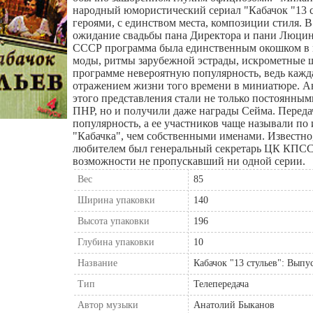
народный юмористический сериал "Кабачок "13 
героями, с единством места, композиции стиля. В
ожидание свадьбы пана Директора и пани Люци
СССР программа была единственным окошком в 
моды, ритмы зарубежной эстрады, искрометные 
программе невероятную популярность, ведь кажд
отражением жизни того времени в миниатюре. А
этого представления стали не только постоянным
ПНР, но и получили даже награды Сейма. Перед
популярность, а ее участников чаще называли по
"Кабачка", чем собственными именами. Известно
любителем был генеральный секретарь ЦК КПСС
возможности не пропускавший ни одной серии.
Вес
85
Ширина упаковки
140
Высота упаковки
196
Глубина упаковки
10
Название
Кабачок "13 стульев": Выпу
Тип
Телепередача
Автор музыки
Анатолий Быканов