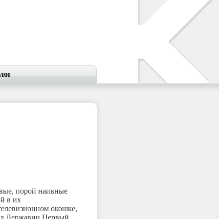
лог
ивые, порой наивные
й в их
 телевизионном окошке,
ил Державин Первый