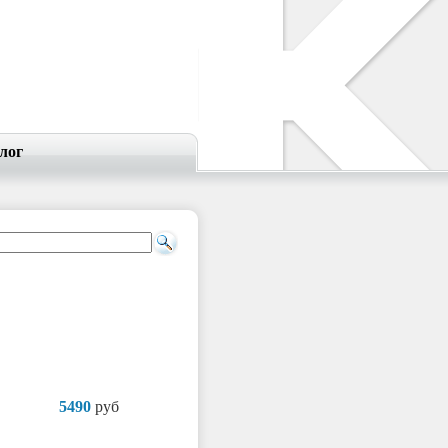
лог
5490
руб