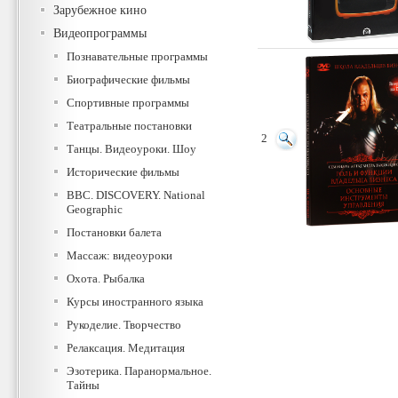
Зарубежное кино
Видеопрограммы
Познавательные программы
Биографические фильмы
Спортивные программы
Театральные постановки
2
Танцы. Видеоуроки. Шоу
Исторические фильмы
BBC. DISCOVERY. National
Geographic
Постановки балета
Массаж: видеоуроки
Охота. Рыбалка
Курсы иностранного языка
Рукоделие. Творчество
Релаксация. Медитация
Эзотерика. Паранормальное.
Тайны