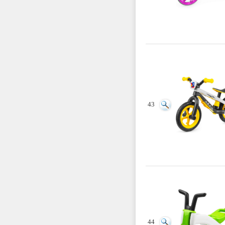
43
44