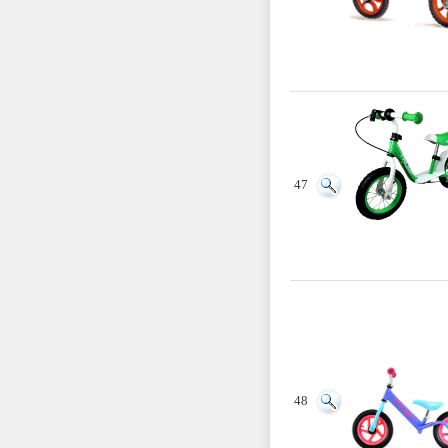
47
48