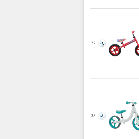
37
38