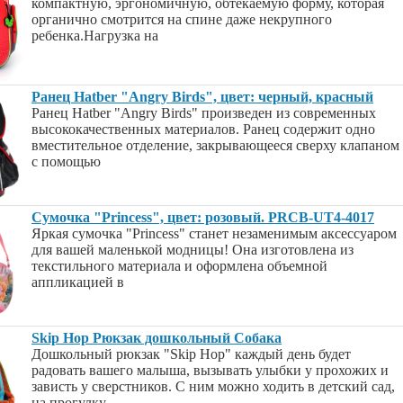
компактную, эргономичную, обтекаемую форму, которая
органично смотрится на спине даже некрупного
ребенка.Нагрузка на
Ранец Hatber "Angry Birds", цвет: черный, красный
Ранец Hatber "Angry Birds" произведен из современных
высококачественных материалов. Ранец содержит одно
вместительное отделение, закрывающееся сверху клапаном
с помощью
Сумочка "Princess", цвет: розовый. PRCB-UT4-4017
Яркая сумочка "Princess" станет незаменимым аксессуаром
для вашей маленькой модницы! Она изготовлена из
текстильного материала и оформлена объемной
аппликацией в
Skip Hop Рюкзак дошкольный Собака
Дошкольный рюкзак "Skip Hop" каждый день будет
радовать вашего малыша, вызывать улыбки у прохожих и
зависть у сверстников. С ним можно ходить в детский сад,
на прогулку,