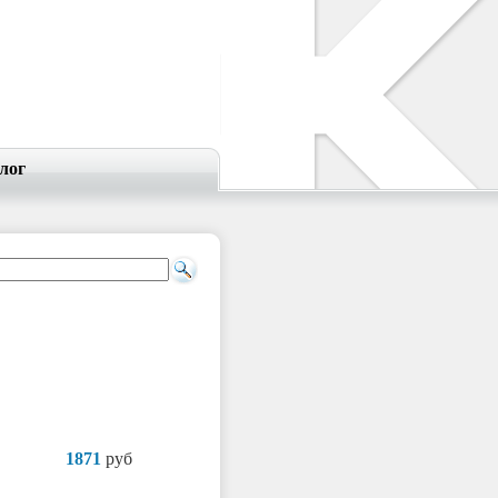
лог
1871
руб