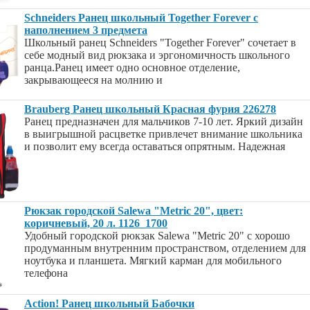
Schneiders Ранец школьный Together Forever с
наполнением 3 предмета
Школьный ранец Schneiders "Together Forever" сочетает в
себе модный вид рюкзака и эргономичность школьного
ранца.Ранец имеет одно основное отделение,
закрывающееся на молнию и
Brauberg Ранец школьный Красная фурия 226278
Ранец предназначен для мальчиков 7-10 лет. Яркий дизайн
в выигрышной расцветке привлечет внимание школьника
и позволит ему всегда оставаться опрятным. Надежная
Рюкзак городской Salewa "Metric 20", цвет:
коричневый, 20 л. 1126_1700
Удобный городской рюкзак Salewa "Metric 20" с хорошо
продуманным внутренним пространством, отделением для
ноутбука и планшета. Мягкий карман для мобильного
телефона
Action! Ранец школьный Бабочки