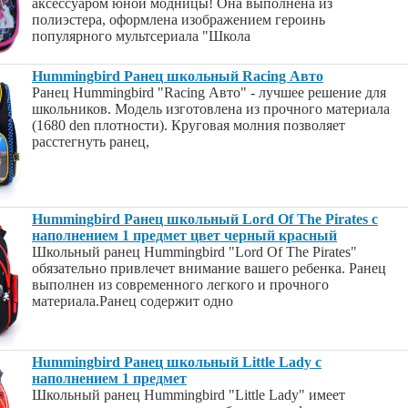
аксессуаром юной модницы! Она выполнена из
полиэстера, оформлена изображением героинь
популярного мультсериала "Школа
Hummingbird Ранец школьный Racing Авто
Ранец Hummingbird "Racing Авто" - лучшее решение для
школьников. Модель изготовлена из прочного материала
(1680 den плотности). Круговая молния позволяет
расстегнуть ранец,
Hummingbird Ранец школьный Lord Of The Pirates с
наполнением 1 предмет цвет черный красный
Школьный ранец Hummingbird "Lord Of The Pirates"
обязательно привлечет внимание вашего ребенка. Ранец
выполнен из современного легкого и прочного
материала.Ранец содержит одно
Hummingbird Ранец школьный Little Lady с
наполнением 1 предмет
Школьный ранец Hummingbird "Little Lady" имеет