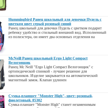
Hummingbird Ранец школьный для девочки Пудель с
цветком цвет серый розовый синий
Ранец школьный для девочки Пудель с цветком подарит
ребенку удобство и стильный внешний вид. Исполненный
из полиэстера, он имеет два основных отделения на
McNeill Ранец школьный Ergo Light Compact
Велогонщик
Ранец Mc Neill "Ergo Light Compact Велогонщик" с
ортопедической спинкой - лучшее решение для
школьников. Изделие закрывается на автоматический
магнитный замок. Клапан удлинен
Сумка-планшет "Monster High", цвет: розовый,
фиолетовый. 85302
Сумка-планшет "Monster High" станет незаменимым