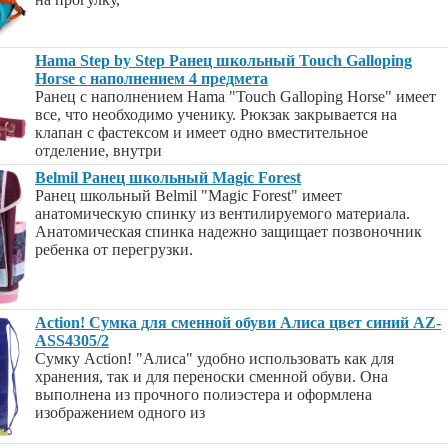
Hama Step by Step Ранец школьный Touch Galloping
Horse с наполнением 4 предмета
Ранец с наполнением Hama "Touch Galloping Horse" имеет
все, что необходимо ученику. Рюкзак закрывается на
клапан с фастексом и имеет одно вместительное
отделение, внутри
Belmil Ранец школьный Magic Forest
Ранец школьный Belmil "Magic Forest" имеет
анатомическую спинку из вентилируемого материала.
Анатомическая спинка надежно защищает позвоночник
ребенка от перегрузки.
Action! Сумка для сменной обуви Алиса цвет синий AZ-
ASS4305/2
Сумку Action! "Алиса" удобно использовать как для
хранения, так и для переноски сменной обуви. Она
выполнена из прочного полиэстера и оформлена
изображением одного из