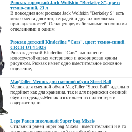
Рюкзак городской Jack Wolfskin "Berkeley S", цвет:
темно-синий, 23 л
В повседневном рюкзаке Jack Wolfskin "Berkeley S" есть
много места для книг, тетрадей и других школьных
принадлежностей. Оснащен двумя большими основными
отделениями и одним
Рюкзак детский Kinderline "Cars", цвет: темно-синий.
CRCB-UT4-502S
Рюкзак детский Kinderline "Cars" выполнен из
износоустойчивых материалов и декорирован ярким
рисунком. Рюкзак имеет одно вместительное основное
отделение,
MagTaller Мешок для сменной обуви Street Ball
Мешок для сменной обуви MagTaller "Street Ball" идеально
подойдет как для хранения, так и для переноски сменной
обуви и одежды.Мешок изготовлен из полиэстера и
содержит одно
Lego Ранец школьный Super bag Mixels
Стильный ранец Super bag Mixels - вместительный и в то
же время невероятно легкий и удобный ранец c