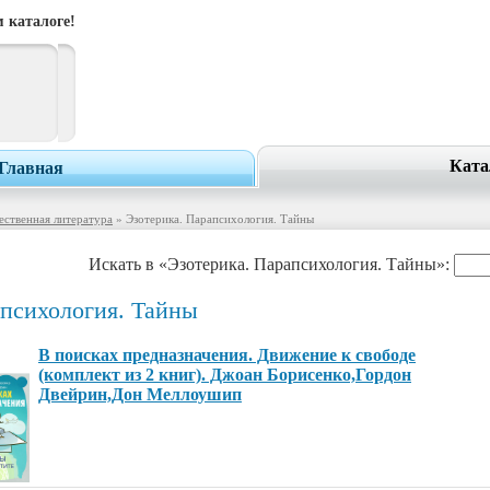
 каталоге!
Ката
Главная
ственная литература
» Эзотерика. Парапсихология. Тайны
Искать в «Эзотерика. Парапсихология. Тайны»:
апсихология. Тайны
В поисках предназначения. Движение к свободе
(комплект из 2 книг). Джоан Борисенко,Гордон
Двейрин,Дон Меллоушип