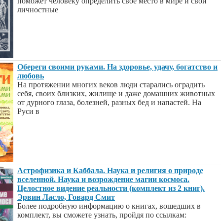
поможет человеку определить свое место в мире и свои
личностные
Обереги своими руками. На здоровье, удачу, богатство и
любовь
На протяжении многих веков люди старались оградить
себя, своих близких, жилище и даже домашних животных
от дурного глаза, болезней, разных бед и напастей. На
Руси в
Астрофизика и Каббала. Наука и религия о природе
вселенной. Наука и возрождение магии космоса.
Целостное видение реальности (комплект из 2 книг).
Эрвин Ласло, Говард Смит
Более подробную информацию о книгах, вошедших в
комплект, вы сможете узнать, пройдя по ссылкам: