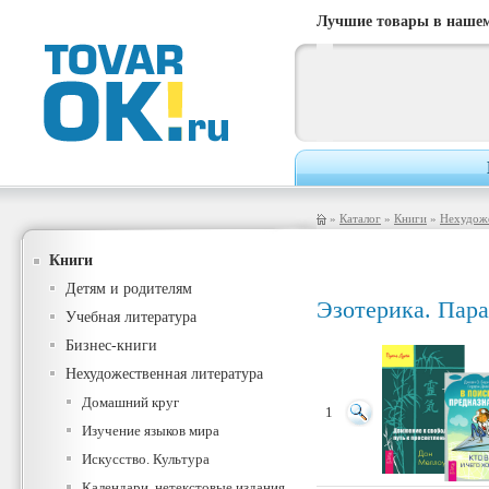
Лучшие товары в нашем
»
Каталог
»
Книги
»
Нехудоже
Книги
Детям и родителям
Эзотерика. Пар
Учебная литература
Бизнес-книги
Нехудожественная литература
Домашний круг
1
Изучение языков мира
Искусство. Культура
Календари, нетекстовые издания,