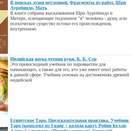
В поисках души нетленной. Фрагменты из работ. Шри
Ауробиндо, Мать
В книге собраны высказывания Шри Ауробнндо и
Матери, освещающие подлинное "я" человека - душу, или
психическое существо истоки его происхождения,
внутреннюю
Индийская наука чтения руки. К. К. Сен
Это превосходный учебник по хиромантии для
начинающих, а также для тех, кто уже имеет опыт работы
в данной сфере. Учебник основан на достижениях древней
индийской
Египетское Таро. Предсказательная практика. Учебник
Таро (комплект из 3 книг + колода карт). Робин Келли,
Алена Солодилова (Преображенская), Геннадий