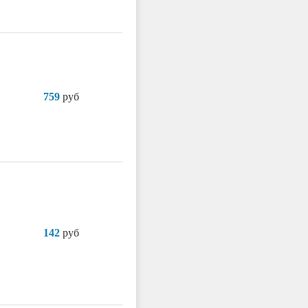
759
руб
142
руб