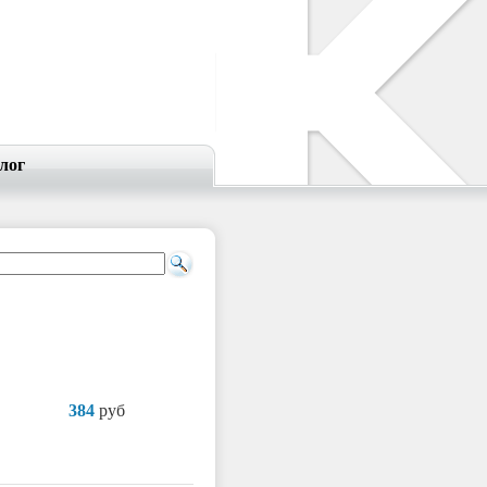
лог
384
руб