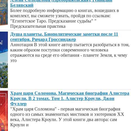
Белявский
Более подробную информацию о книгах, вошедших в
комплект, вы сможете узнать, пройдя по ссылкам:
"Египетское Таро. Предсказание судьбы" "
Предсказательная практика
Душа планеты. Биополитические заметки после 11
сентября. Ричард Гроссинджер
Аннотация В этой книге автор пытается разобраться в том,
каким образом поступки современного человека
отражаются на среде его обитания - планете Земля, к чему
это
Храм царя Соломона. Магическая биография Алистера
Кроули. В 2 томах. Том 1. Алистер Кроули, Джон
Фуллер
"Храм царя Соломона" - первая магическая биография
одного из самых знаменитых мистиков и эзотериков XX
века, Алистера Кроули. У этой книги два автора: сам
Кроули и