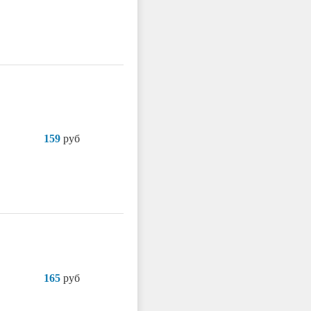
159
руб
165
руб