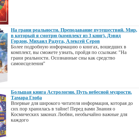
На грани реальности. Преподавание путешествий. Мир,
в который я смотрю (комплект из 3 книг). Дэвид
Гордон, Михаил Радуга, Алексей Серов
Более подробную информацию о книгах, вошедших в
комплект, вы сможете узнать, пройдя по ссылкам: "На
грани реальности. Осознанные сны как средство
самоисцеления"
Большая книга Астрологии. Путь небесной мудрости.
Тамара Глоба
Впервые для широкого читателя информация, которая до
сих пор хранилась в тайне! Перед вами Знания о
Космических законах Любви, необычайно важные для
каждого