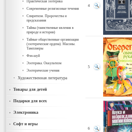
Практическая эзотерика
4
Современные религиозные течения
Спиритизм. Пророчества и
предсказания
Тайны (таинственные явления в
природе и истории)
Тайные общественные организации
(эзотерические ордена). Масоны.
Тамплиеры
Фэн-шуй
Эзотерика. Оккультизм
5
Эзотерические учения
Художественная литература
Товары для детей
Подарки для всех
Электроника
Софт и игры
6