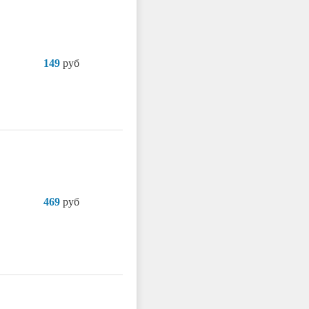
149
руб
469
руб