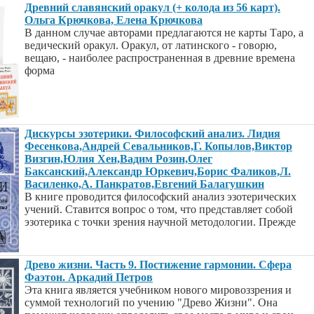
Древний славянский оракул (+ колода из 56 карт).
Ольга Крючкова, Елена Крючкова
В данном случае авторами предлагаются не карты Таро, а
ведический оракул. Оракул, от латинского - говорю,
вещаю, - наиболее распространенная в древние времена
форма
Дискурсы эзотерики. Философский анализ. Лидия
Фесенкова,Андрей Севальников,Г. Копылов,Виктор
Визгин,Юлия Хен,Вадим Розин,Олег
Баксанский,Александр Юркевич,Борис Фаликов,Л.
Василенко,А. Панкратов,Евгений Балагушкин
В книге проводится философский анализ эзотерических
учений. Ставится вопрос о том, что представляет собой
эзотерика с точки зрения научной методологии. Прежде
Древо жизни. Часть 9. Постижение гармонии. Сфера
Фаэтон. Аркадий Петров
Эта книга является учебником нового мировоззрения и
суммой технологий по учению "Древо Жизни". Она