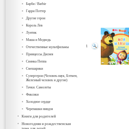
Барби / Barbie
Гарри Поттер
Другие герои
Король Лев
Лунтик
Маша и Медведь
1
Отечественные мультфильмы
Принцессы Диснея
Свинка Пеппа
Смешарики
Супергерои (Человек-паук, Бэтмен,
Железный человек и другие)
Тачки. Самолеты
Фиксики
Холодное сердце
Черепашки ниндзя
Книги для родителей
Новогодняя и рождественская
тема для детей