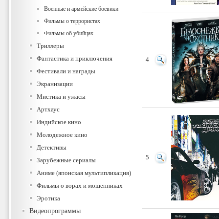
Военные и армейские боевики
Фильмы о террористах
Фильмы об убийцах
Триллеры
Фантастика и приключения
4
Фестивали и награды
Экранизации
Мистика и ужасы
Артхаус
Индийское кино
Молодежное кино
Детективы
5
Зарубежные сериалы
Аниме (японская мультипликация)
Фильмы о ворах и мошенниках
Эротика
Видеопрограммы