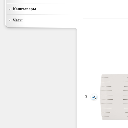
Канцтовары
Часы
3